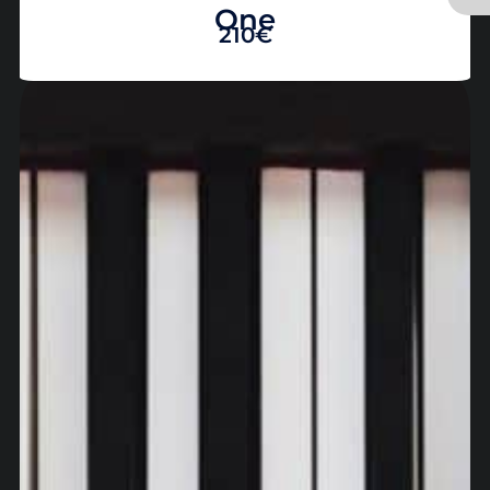
One
210€