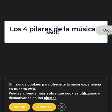
Los 4 pilares de la música
Acc
350€
Utilizamos cookies para ofrecerte la mejor experiencia
en nuestra web.
Puedes aprender más sobre qué cookies utilizamos o
desactivarlas en los
ajustes
.
Cerrar el banner de cookies R
Aceptar
Rechazar