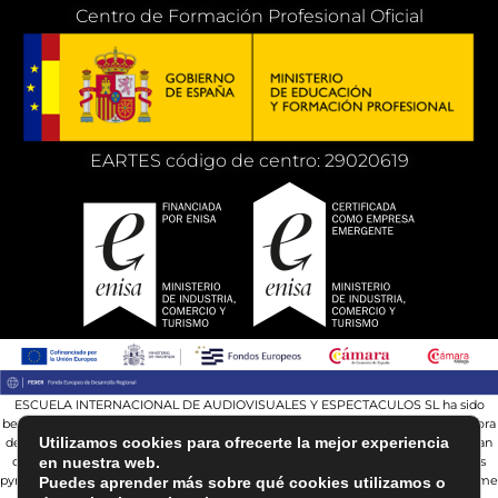
Centro de Formación Profesional Oficial
EARTES código de centro: 29020619
ESCUELA INTERNACIONAL DE AUDIOVISUALES Y ESPECTACULOS SL ha sido
beneficiaria del Fondo Europeo de Desarrollo Regional, cuyo objetivo es la mejora
Utilizamos cookies para ofrecerte la mejor experiencia
de la competitividad de las PYMES, y gracias al cual ha puesto en marcha un Plan
de Acción con el objetivo de reforzar la digitalización y la competitividad de las
en nuestra web.
pymes durante el año 2024. Para ello ha contado con el apoyo del Programa Pyme
Puedes aprender más sobre qué cookies utilizamos o